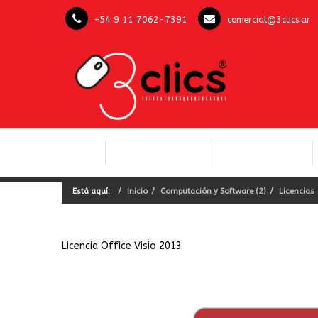
+54 9 11 7062-7391
comercial@3clics.ar
COMPUTACIÓN Y
INICIO
LICENCIAS OFFICE
SOFTWARE
Está aquí:
Inicio
Computación y Software (2)
Licencias
Licencia Office Visio 2013