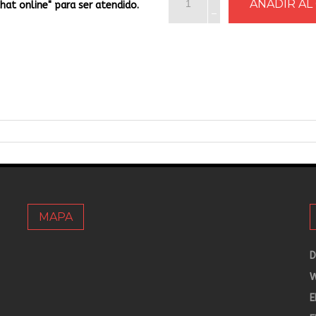
Chat online" para ser atendido.
MAPA
D
W
E