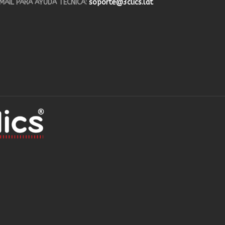
MAIL PARA AYUDA TÉCNICA:
soporte@3clics.lat