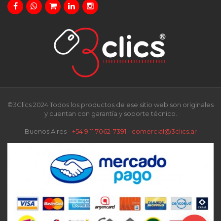
©3Clics 2024 Todos los productos de ese sitio web son originales
y cuentan con garantía y soporte técnico.
Buenos Aires -
+54 9 11 7062-7391
-
comercial@3clics.ar