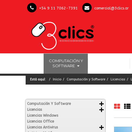
+54 9 11 7062-7391
comercial@3clics.ar
COMPUTACIÓN Y
INICIO
LICENCIAS OFFICE
SOFTWARE
Está aquí:
Inicio
Computación y Software
Licencias
Computación Y Software
Licencias
Licencias Windows
Licencias Office
Licencias Antivirus