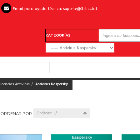
Email para ayuda técnica:
soporte@3clics.lat
CATEGORÍAS
LICENCIAS WINDOWS
LICENCIAS ANTIVIRUS
OTROS SOFTW
Licencias Antivirus
Antivirus Kaspersky
ORDENAR POR
Ordenar +/-