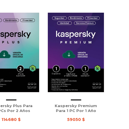
ersky Plus Para
Kaspersky Premium
PCs Por 2 Años
Para 1 PC Por 1 Año
114680 $
59050 $