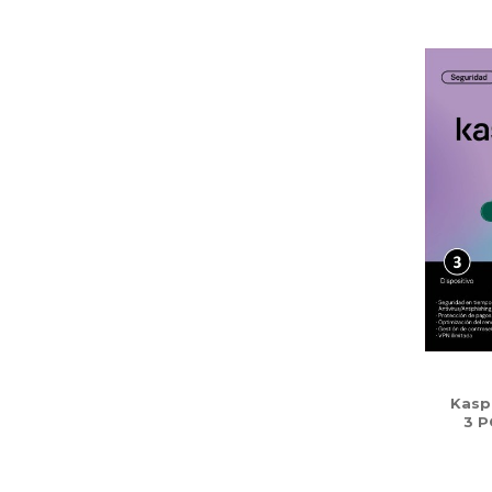
Kasp
3 P