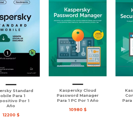
Kaspersky Cloud
Kas
ersky Standard
Password Manager
Con
obile Para 1
Para 1 PC Por 1 Año
Para
positivo Por 1
Año
10980 $
12200 $