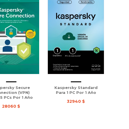
persky Secure
Kaspersky Standard
nection (VPN)
Para 1 PC Por 1 Año
 5 PCs Por 1 Año
32940 $
28060 $