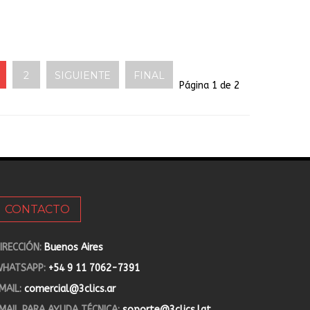
2
SIGUIENTE
FINAL
Página 1 de 2
CONTACTO
IRECCIÓN:
Buenos Aires
HATSAPP:
+54 9 11 7062-7391
MAIL:
comercial@3clics.ar
MAIL PARA AYUDA TÉCNICA:
soporte@3clics.lat