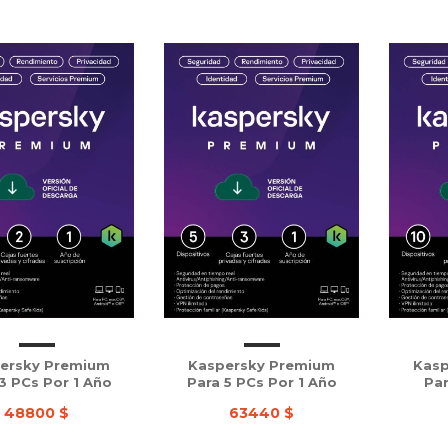
ersky Premium
Kaspersky Premium
Kasp
3 PCs Por 1 Año
Para 5 PCs Por 1 Año
Par
48800 $
63440 $