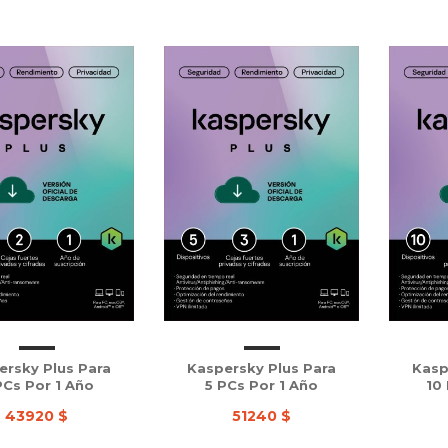
ersky Plus Para
Kaspersky Plus Para
Kasp
PCs Por 1 Año
5 PCs Por 1 Año
10
43920 $
51240 $