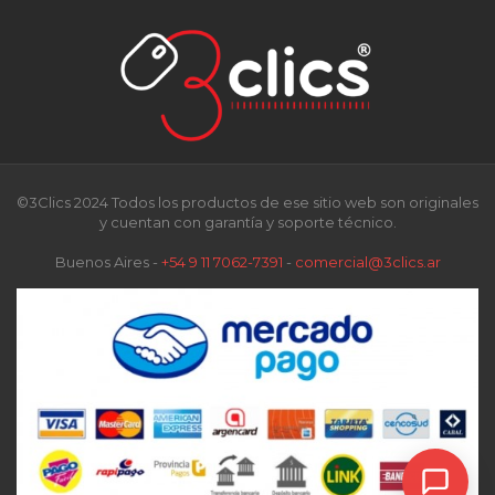
©3Clics 2024 Todos los productos de ese sitio web son originales
y cuentan con garantía y soporte técnico.
Buenos Aires -
+54 9 11 7062-7391
-
comercial@3clics.ar