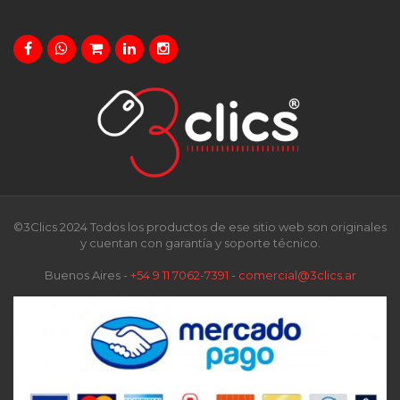
©3Clics 2024 Todos los productos de ese sitio web son originales
y cuentan con garantía y soporte técnico.
Buenos Aires -
+54 9 11 7062-7391
-
comercial@3clics.ar