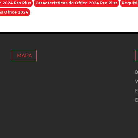
e 2024 Pro Plus
Características de Office 2024 Pro Plus
Requisi
s Office 2024
MAPA
D
W
E
E