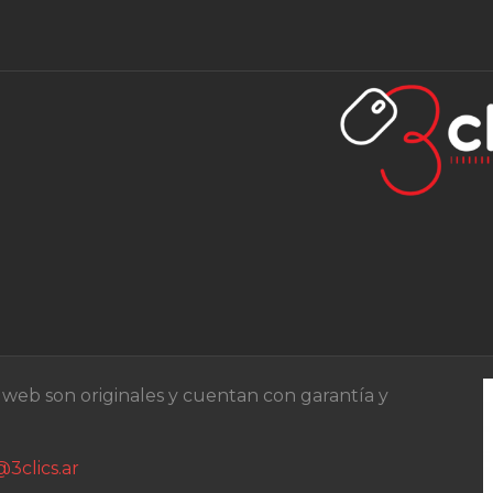
o web son originales y cuentan con garantía y
3clics.ar