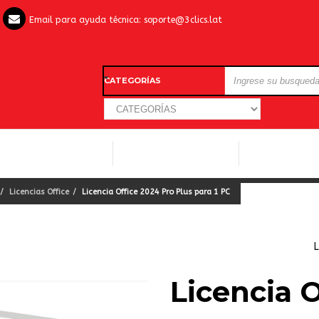
Email para ayuda técnica:
soporte@3clics.lat
CATEGORÍAS
LICENCIAS WINDOWS
LICENCIAS ANTIVIRUS
OTROS SOFTW
Licencias Office
Licencia Office 2024 Pro Plus para 1 PC
L
Licencia 