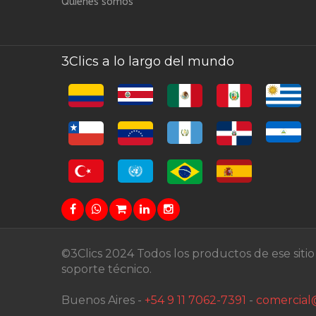
Quienes somos
3Clics a lo largo del mundo
©3Clics 2024 Todos los productos de ese siti
soporte técnico.
Buenos Aires -
+54 9 11 7062-7391
-
comercial@