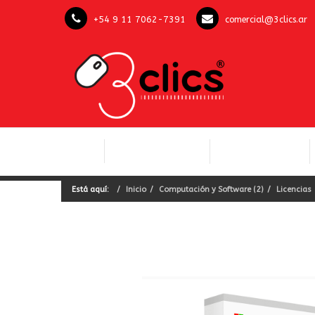
+54 9 11 7062-7391
comercial@3clics.ar
COMPUTACIÓN Y
INICIO
LICENCIAS OFFICE
SOFTWARE
Está aquí:
Inicio
Computación y Software (2)
Licencias