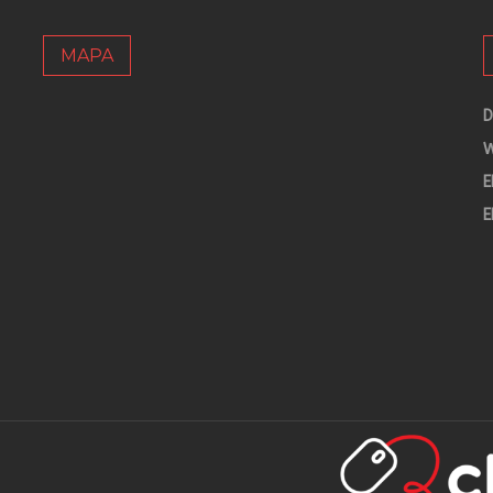
MAPA
D
W
E
E