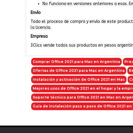
No funciona en versiones anteriores a esas.
Envío
Todo el proceso de compra y envío de este producto 
la licencia.
Empresa
3Clics vende todos sus productos en pesos argentino
Comprar Office 2021 para Mac en Argentina
Prec
Ofertas de Office 2021 para Mac en Argentina
Re
Instalación y activación de Office 2021 en Mac
C
Mejores usos de Office 2021 en el hogar y la emp
Soporte técnico para Office 2021 en Mac en Arge
Guía de instalación paso a paso de Office 2021 en