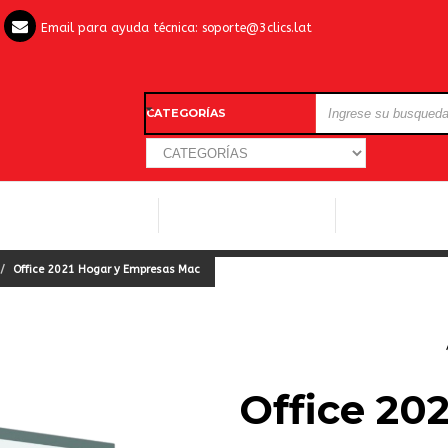
Email para ayuda técnica:
soporte@3clics.lat
CATEGORÍAS
LICENCIAS WINDOWS
LICENCIAS ANTIVIRUS
OTROS SOFTW
Office 2021 Hogar y Empresas Mac
Office 20