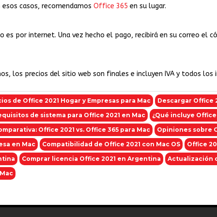
 En esos casos, recomendamos
Office 365
en su lugar.
es por internet. Una vez hecho el pago, recibirá en su correo el cód
s, los precios del sitio web son finales e incluyen IVA y todos los
ios de Office 2021 Hogar y Empresas para Mac
Descargar Office 
quisitos de sistema para Office 2021 en Mac
¿Qué incluye Offic
omparativa: Office 2021 vs. Office 365 para Mac
Opiniones sobre O
resa en Mac
Compatibilidad de Office 2021 con Mac OS
Office 20
ntina
Comprar licencia Office 2021 en Argentina
Actualización 
 Mac