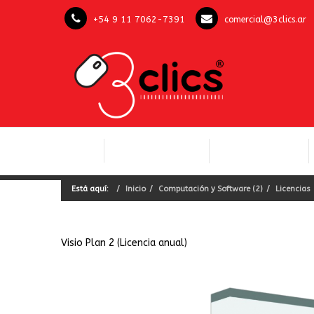
+54 9 11 7062-7391
comercial@3clics.ar
COMPUTACIÓN Y
INICIO
LICENCIAS OFFICE
SOFTWARE
Está aquí:
Inicio
Computación y Software (2)
Licencias
Visio Plan 2 (Licencia anual)